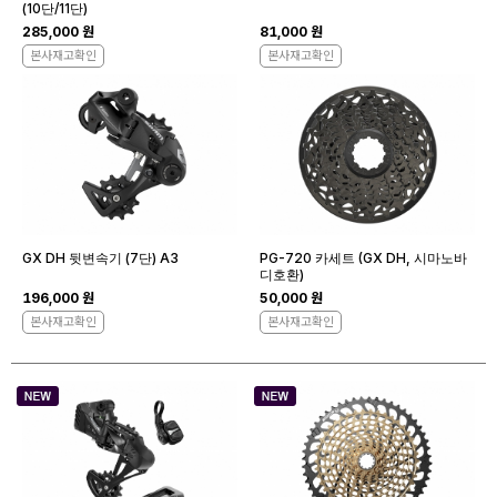
(10단/11단)
285,000 원
81,000 원
본사재고확인
본사재고확인
GX DH 뒷변속기 (7단) A3
PG-720 카세트 (GX DH, 시마노바
디호환)
196,000 원
50,000 원
본사재고확인
본사재고확인