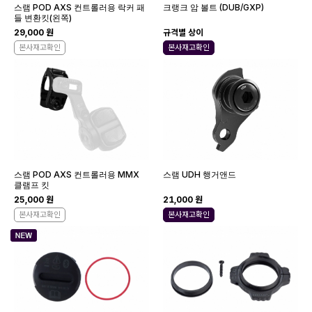
스램 POD AXS 컨트롤러용 락커 패
크랭크 암 볼트 (DUB/GXP)
들 변환킷(왼쪽)
29,000 원
규격별 상이
본사재고확인
본사재고확인
스램 POD AXS 컨트롤러용 MMX
스램 UDH 행거앤드
클램프 킷
25,000 원
21,000 원
본사재고확인
본사재고확인