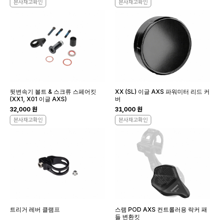
본사재고확인
본사재고확인
뒷변속기 볼트 & 스크류 스페어킷
XX (SL) 이글 AXS 파워미터 리드 커
(XX1, X01 이글 AXS)
버
32,000 원
31,000 원
본사재고확인
본사재고확인
트리거 레버 클램프
스램 POD AXS 컨트롤러용 락커 패
들 변환킷