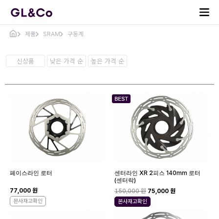
제품
SRAM
구동계
신상품
낮은 가격 순
높은 가격 순
페이스라인 로터
센터라인 XR 2피스 140mm 로터
(센터락)
77,000 원
150,000 원
75,000 원
본사재고확인
본사재고확인