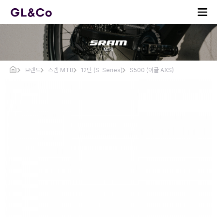
브랜드
스램 MTB
12단 (S-Series)
S500 (이글 AXS)