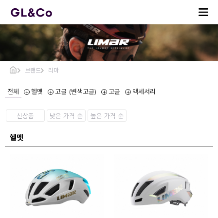
브랜드
리마
전체
헬멧
고글 (변색고글)
고글
액세서리
신상품
낮은 가격 순
높은 가격 순
헬멧