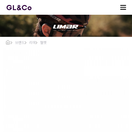
브랜드
리마
헬멧