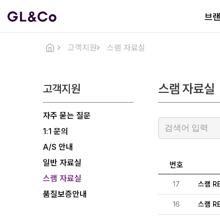
브
고객지원
스램 자료실
스램 자료실
고객지원
자주 묻는 질문
1:1 문의
A/S 안내
일반 자료실
번호
스램 자료실
17
스램 R
품질보증안내
16
스램 R