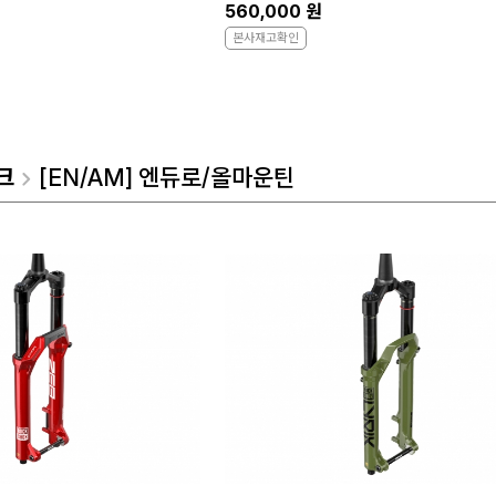
560,000 원
본사재고확인
크
[EN/AM] 엔듀로/올마운틴