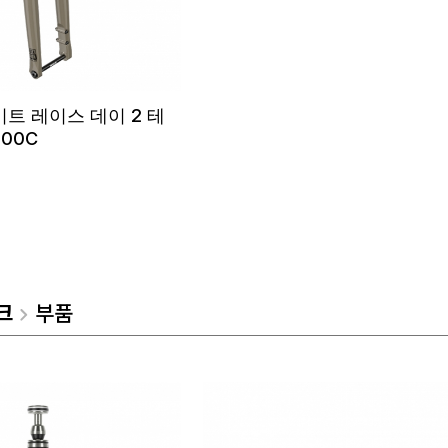
트 레이스 데이 2 테
00C
크
부품