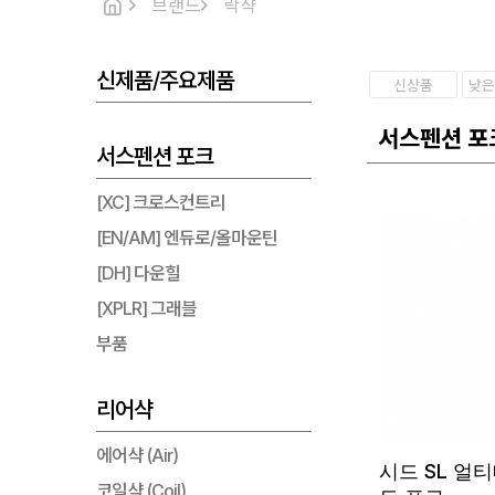
브랜드
락샥
신제품/주요제품
신상품
낮은
서스펜션 포
서스펜션 포크
[XC] 크로스컨트리
[EN/AM] 엔듀로/올마운틴
[DH] 다운힐
[XPLR] 그래블
부품
리어샥
에어샥 (Air)
시드 SL 얼티
코일샥 (Coil)