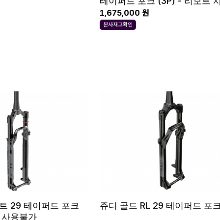
테이퍼드 포크 (3P) - 리모트
능
1,675,000 원
본사재고확인
렉트 29 테이퍼드 포크
쥬디 골드 RL 29 테이퍼드 포
트 사용불가