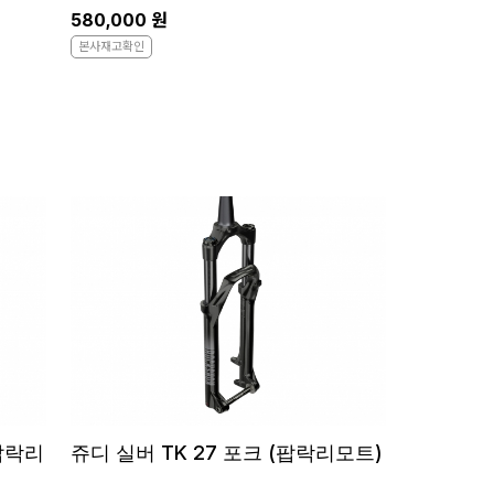
580,000 원
본사재고확인
팝락리
쥬디 실버 TK 27 포크 (팝락리모트)