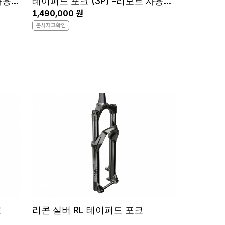
 사용가
테이퍼드 포크 (3P) -리모트 사용불
가
1,490,000 원
본사재고확인
크
리콘 실버 RL 테이퍼드 포크