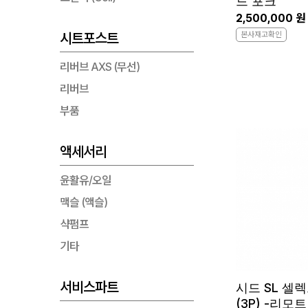
드 포크
2,500,000 원
본사재고확인
시트포스트
리버브 AXS (무선)
리버브
부품
액세서리
윤활유/오일
맥슬 (액슬)
샥펌프
기타
서비스파트
시드 SL 셀
(3P) -리모