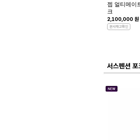
젭 얼티메이트
크
2,100,000 원
본사재고확인
서스펜션 포