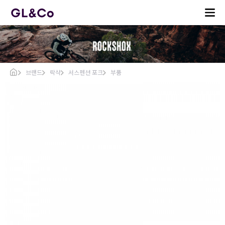
브랜드
락샥
서스펜션 포크
부품