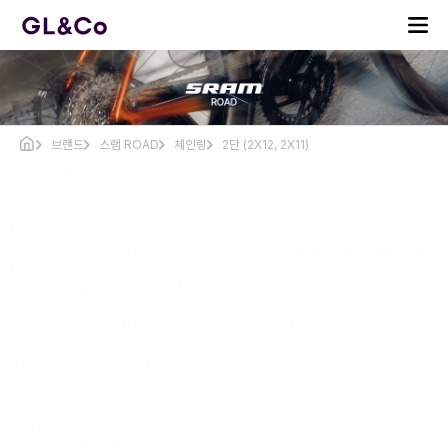
브랜드
스램 ROAD
체인링
2단 (2X12, 2X11)