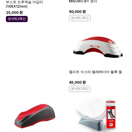
MISURO B+ 센서
부스트 쓰루액슬 아답타
(148X12mm)
90,000 원
15,000 원
본사재고확인
본사재고확인
엘리트 수스타 엘레베이터 블록 젤
45,000 원
본사재고확인