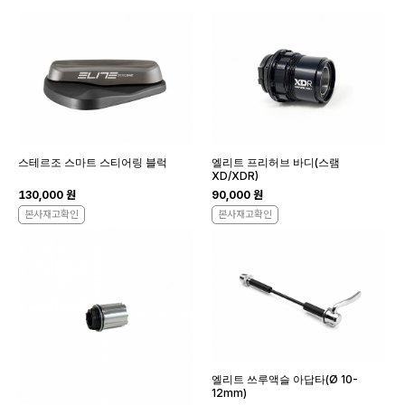
스테르조 스마트 스티어링 블럭
엘리트 프리허브 바디(스램
XD/XDR)
130,000 원
90,000 원
본사재고확인
본사재고확인
엘리트 쓰루액슬 아답타(Ø 10-
12mm)