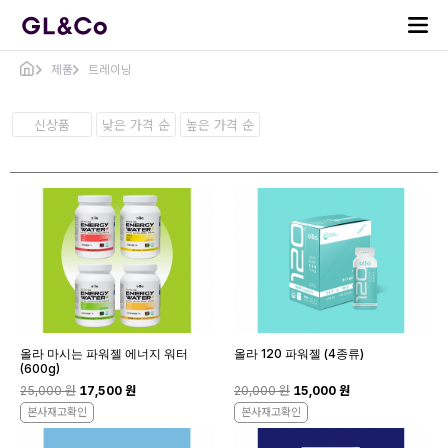
제품
트레이닝
신상품
낮은 가격 순
높은 가격 순
올라 마시는 파워젤 에너지 워터
올라 120 파워젤 (4종류)
(600g)
25,000 원
17,500 원
20,000 원
15,000 원
본사재고확인
본사재고확인