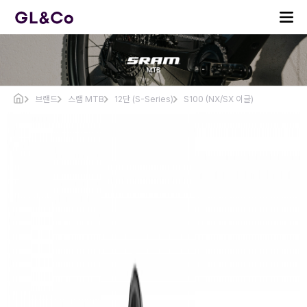
브랜드
스램 MTB
12단 (S-Series)
S100 (NX/SX 이글)