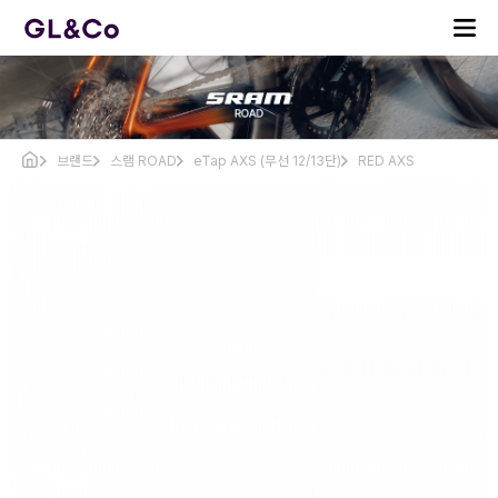
브랜드
스램 ROAD
eTap AXS (무선 12/13단)
RED AXS