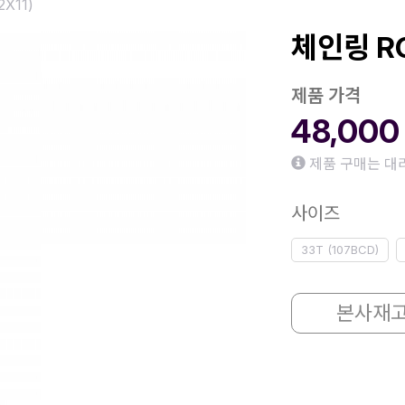
2X11)
체인링 RO
제품 가격
48,00
제품 구매는 대
사이즈
33T (107BCD)
본사재