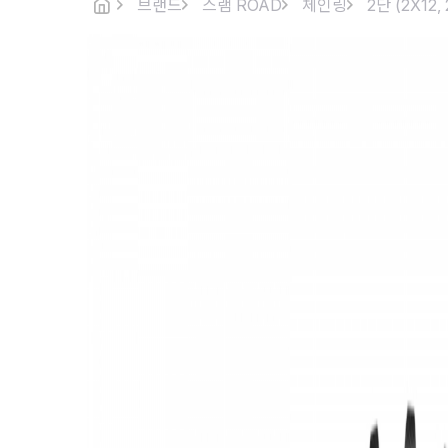
브랜드
스램 ROAD
체인링
2단 (2X12, 