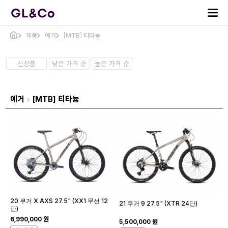
제품
예거
[MTB] 티타늄
신상품
낮은 가격 순
높은 가격 순
예거
[MTB] 티타늄
20 쿠거 X AXS 27.5" (XX1 무선 12
21 쿠거 9 27.5" (XTR 24단)
단)
6,990,000 원
5,500,000 원