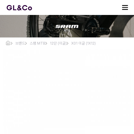
브랜드
스램 MTB
12단 (이글)
X01 이글 (1X12)