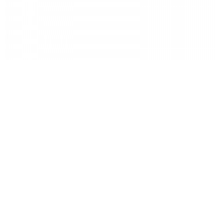
브라이튼 라이더 550E
제품 가격
180,000
원
제품 구매는 대리점에서 가능합니다.
사이즈