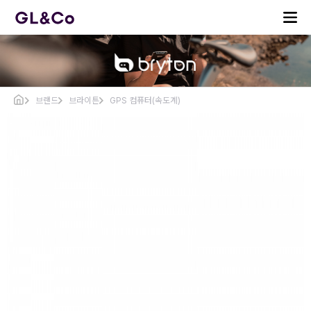
브랜드
브라이튼
GPS 컴퓨터(속도계)