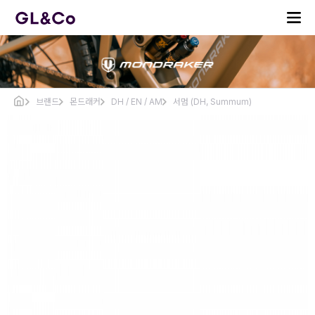
브랜드
몬드래커
DH / EN / AM
서멈 (DH, Summum)