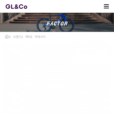
브랜드
팩터
액세서리