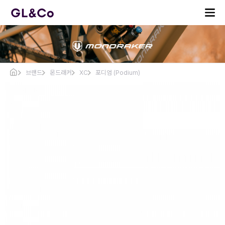
브랜드
몬드래커
XC
포디엄 (Podium)