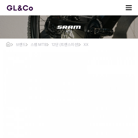
브랜드
스램 MTB
12단 (트랜스미션)
XX