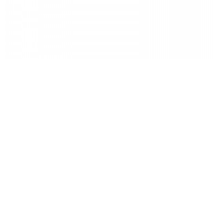
문라이트 시트포스트 브라켓 (RB-37-R)
제품 가격
8,000
원
제품 구매는 대리점에서 가능합니다.
사이즈