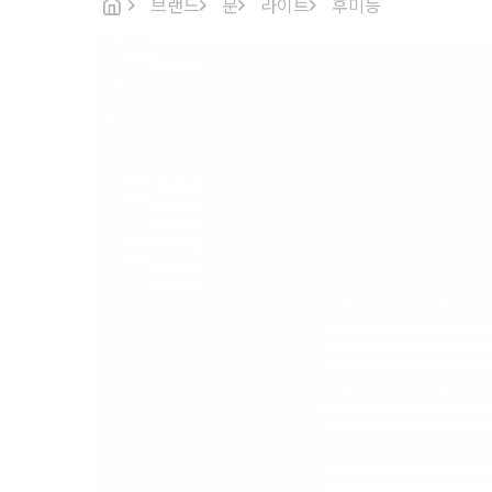
브랜드
문
라이트
후미등