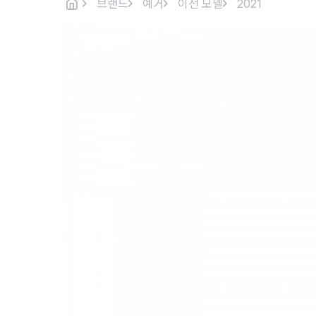
브랜드
예거
이전 모델
2021