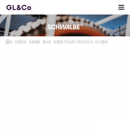
브랜드
슈발베
튜브
슈발베 TOUR / 하이브리드, 미니벨로